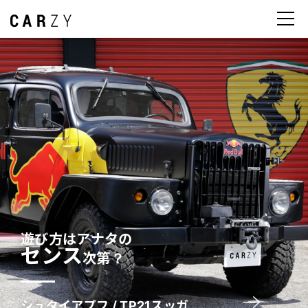
遊び方はアナタの
センス
次第？
シュタイアプフ / TP21スッガ