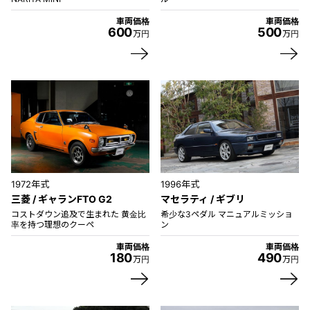
車両価格
車両価格
600
500
万円
万円
1972年式
1996年式
三菱 / ギャランFTO G2
マセラティ / ギブリ
コストダウン追及で生まれた 黄金比
希少な3ペダル マニュアルミッショ
率を持つ理想のクーペ
ン
車両価格
車両価格
180
490
万円
万円