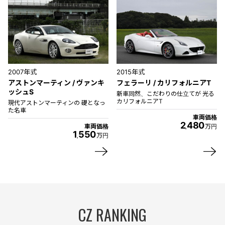
2007年式
2015年式
アストンマーティン / ヴァンキ
フェラーリ / カリフォルニアT
ッシュS
新車同然、こだわりの仕立てが 光る
カリフォルニアT
現代アストンマーティンの 礎となっ
た名車
車両価格
2
480
車両価格
万円
,
1
550
万円
,