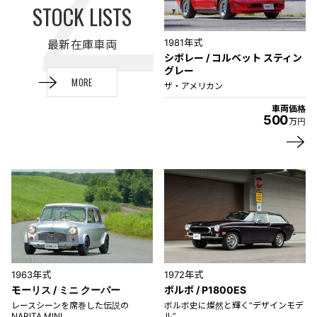
1981年式
最新在庫車両
シボレー / コルベット スティン
グレー
MORE
ザ・アメリカン
車両価格
500
万円
1963年式
1972年式
モーリス / ミニ クーパー
ボルボ / P1800ES
レースシーンを席巻した伝説の
ボルボ史に燦然と輝く“デザインモデ
NARITA MINI
ル”