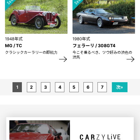
1948年式
1980年式
MG / TC
フェラーリ / 308GT4
クラシックカーラリーの即戦力
今こそ乗るべき、ツウ好みの渋色の
渋馬
1
2
3
4
5
6
7
次»