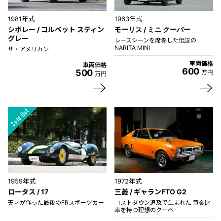
1981年式
1963年式
シボレー / コルベット スティン
モーリス / ミニ クーパー
グレー
レースシーンを席巻した伝説の
NARITA MINI
ザ・アメリカン
車両価格
車両価格
600
500
万円
万円
1959年式
1972年式
ロータス / 17
三菱 / ギャランFTO G2
天才が作った最後のFRスポーツカー
コストダウン追及で生まれた 黄金比
率を持つ理想のクーペ