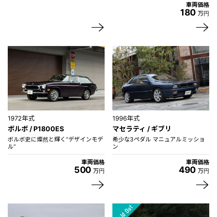
車両価格
180
万円
1972年式
1996年式
ボルボ / P1800ES
マセラティ / ギブリ
ボルボ史に燦然と輝く“デザインモデ
希少な3ペダル マニュアルミッショ
ル”
ン
車両価格
車両価格
500
490
万円
万円