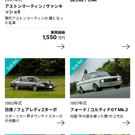
アストンマーティン / ヴァンキ
ッシュS
現代アストンマーティンの 礎となっ
た名車
車両価格
1,550
万円
1983年式
1967年式
日産 / フェアレディZターボ
フォード / コルティナGT Mk.2
スポーツカー界ダウンサイズターボ
元祖“羊の皮を被った狼”の２代目
の先駆け